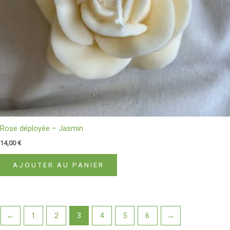
Rose déployée – Jasmin
14,00
€
AJOUTER AU PANIER
←
1
2
3
4
5
6
→