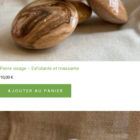
Pierre visage – Exfoliante et massante
10,00
€
AJOUTER AU PANIER
Ce
produit
a
plusieurs