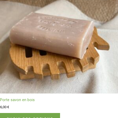
variations.
Les
options
peuvent
être
choisies
sur
la
page
du
produit
Porte savon en bois
6,00
€